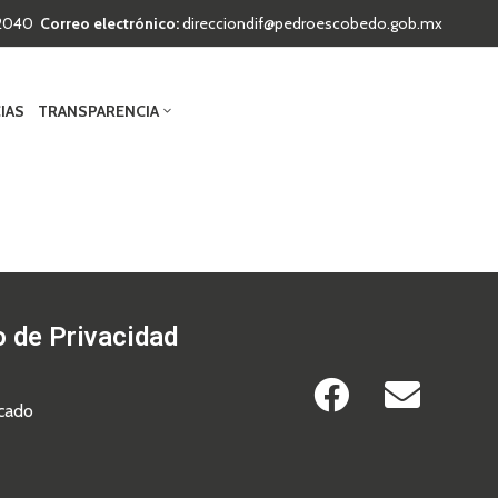
t 2040
Correo electrónico:
direcciondif@pedroescobedo.gob.mx
IAS
TRANSPARENCIA
o de Privacidad
icado