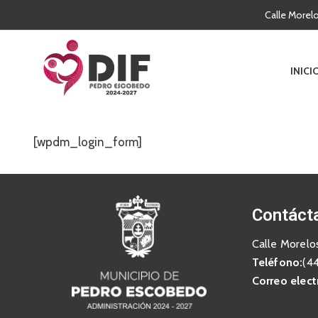
Calle Morel
INICI
[wpdm_login_form]
Contáct
Calle Morelo
Teléfono:
(4
Correo elect