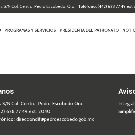
os S/N Col. Centro, Pedro Escobedo, Qro.
Teléfono:
(442) 628 77 49 ex
O
PROGRAMAS Y SERVICIOS
PRESIDENTA DEL PATRONATO
NOTIC
anos
Avis
s S/N Col. Centro, Pedro Escobedo Qro.
Integral
42) 628 77 49 ext. 2040
Simplif
rónico:
direcciondif@pedroescobedo.gob.mx