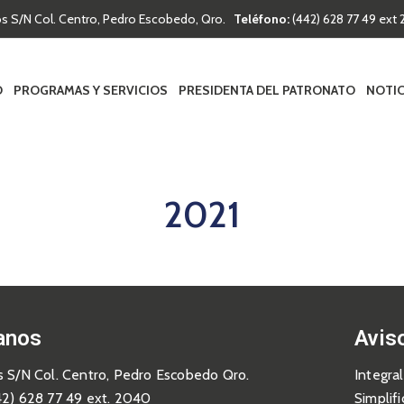
os S/N Col. Centro, Pedro Escobedo, Qro.
Teléfono:
(442) 628 77 49 ex
O
PROGRAMAS Y SERVICIOS
PRESIDENTA DEL PATRONATO
NOTIC
2021
anos
Avis
s S/N Col. Centro, Pedro Escobedo Qro.
Integral
42) 628 77 49 ext. 2040
Simplif