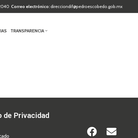
t 2040
Correo electrónico:
direcciondif@pedroescobedo.gob.mx
IAS
TRANSPARENCIA
o de Privacidad
icado