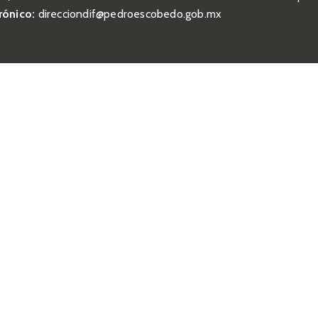
rónico:
direcciondif@pedroescobedo.gob.mx