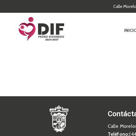
Calle Morel
INICI
Contáct
Calle Morelo
Teléfono:
(4