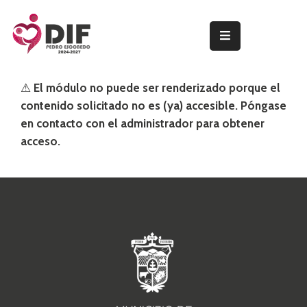
INICIO
⚠
El módulo no puede ser renderizado porque el
PROGRAMAS
contenido solicitado no es (ya) accesible. Póngase
Y
en contacto con el administrador para obtener
SERVICIOS
acceso.
PRESIDENTA
DEL
PATRONATO
NOTICIAS
TRANSPARENCIA