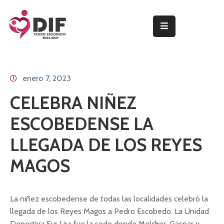
INICIO
PROGRAMAS
enero 7, 2023
Y
SERVICIOS
CELEBRA NIÑEZ
PRESIDENTA
ESCOBEDENSE LA
DEL
PATRONATO
LLEGADA DE LOS REYES
NOTICIAS
MAGOS
TRANSPARENCIA
La niñez escobedense de todas las localidades celebró la
llegada de los Reyes Magos a Pedro Escobedo. La Unidad
Deportiva Sur Lira fue la sede donde Melchor, Gaspar y