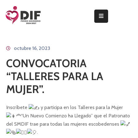
INICIO
PROGRAMAS
octubre 16, 2023
Y
SERVICIOS
CONVOCATORIA
PRESIDENTA
“TALLERES PARA LA
DEL
PATRONATO
MUJER”.
NOTICIAS
Inscríbete
y participa en los Talleres para la Mujer
TRANSPARENCIA
“Un Nuevo Comienzo ha Llegado” que el Patronato
del SMDIF trae para todas las mujeres escobedenses
.