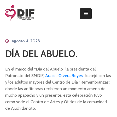
INICIO
PROGRAMAS
agosto 4, 2023
Y
SERVICIOS
DÍA DEL ABUELO.
PRESIDENTA
DEL
En el marco del “Día del Abuelo”, la presidenta del
PATRONATO
Patronato del SMDIF,
Araceli Olvera Reyes
, festejó con las
y los adultos mayores del Centro de Día “Remembranzas”,
NOTICIAS
donde las anfitrionas recibieron un momento ameno de
TRANSPARENCIA
mucho apapacho y un presente, esta celebración tuvo
como sede el Centro de Artes y Oficios de la comunidad
de Ajuchitlancito.